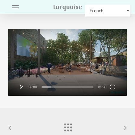
Menu
Skip
turquoise
to
main
content
Lecteur
vidéo
00:00
01:00